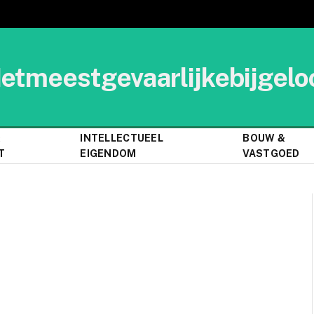
etmeestgevaarlijkebijgelo
&
INTELLECTUEEL
BOUW &
T
EIGENDOM
VASTGOED